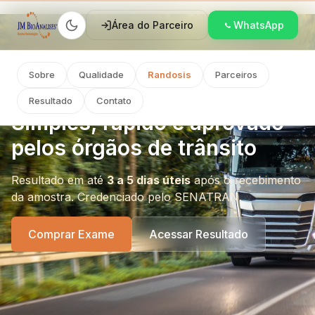
Área do Parceiro
WhatsApp
JM Bioanálises
Exames Toxicológicos
Sobre
Qualidade
Randosis
Parceiros
EXAME TOXICOLÓGICO PARA
MOTORISTAS PROFISSIONAIS
Resultado
Contato
Simples, rápido e aprovado
pelos órgãos de trânsito
Resultado em até
3 a 5 dias úteis
após o recebimento
da amostra. Credenciado pelo SENATRAN.
Comprar Exame
Acessar Resultado